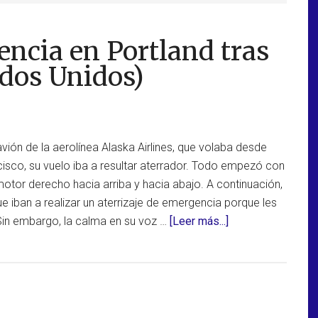
encia en Portland tras
ados Unidos)
vión de la aerolínea Alaska Airlines, que volaba desde
isco, su vuelo iba a resultar aterrador. Todo empezó con
motor derecho hacia arriba y hacia abajo. A continuación,
e iban a realizar un aterrizaje de emergencia porque les
acerca
 Sin embargo, la calma en su voz …
[Leer más...]
de
Aterrizaje
de
emergencia
en