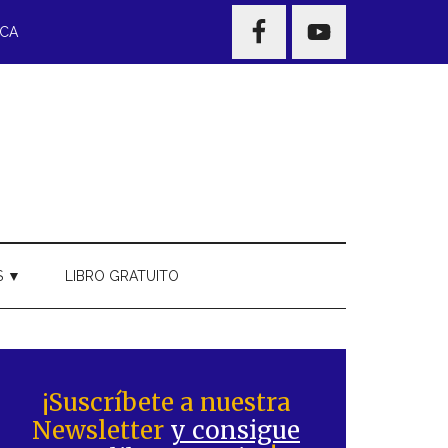
NAV
ECA
WIDGET
AREA
S ▼
LIBRO GRATUITO
Barra
ateral
¡Suscríbete a nuestra
Newsletter
y consigue
rincipal