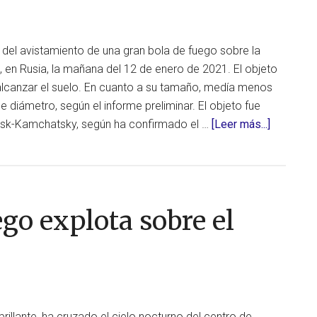
del avistamiento de una gran bola de fuego sobre la
 en Rusia, la mañana del 12 de enero de 2021. El objeto
alcanzar el suelo. En cuanto a su tamaño, medía menos
e diámetro, según el informe preliminar. El objeto fue
acerca
vsk-Kamchatsky, según ha confirmado el …
[Leer más...]
de
Gran
bola
de
ego explota sobre el
fuego
vista
desde
Kamchat
(Rusia)
rillante, ha cruzado el cielo nocturno del centro de