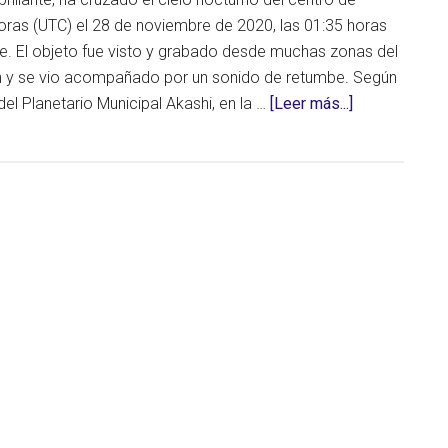
oras (UTC) el 28 de noviembre de 2020, las 01:35 horas
re. El objeto fue visto y grabado desde muchas zonas del
n y se vio acompañado por un sonido de retumbe. Según
acerca
del Planetario Municipal Akashi, en la …
[Leer más...]
de
Brillante
bola
de
fuego
explota
sobre
el
centro
de
Japón