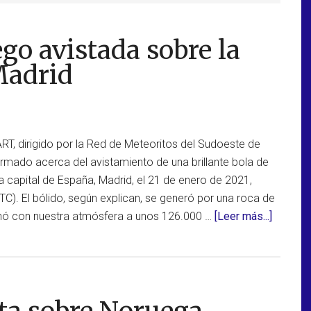
ego avistada sobre la
Madrid
RT, dirigido por la Red de Meteoritos del Sudoeste de
mado acerca del avistamiento de una brillante bola de
la capital de España, Madrid, el 21 de enero de 2021,
TC). El bólido, según explican, se generó por una roca de
acerca
onó con nuestra atmósfera a unos 126.000 …
[Leer más...]
de
Brillante
bola
de
fuego