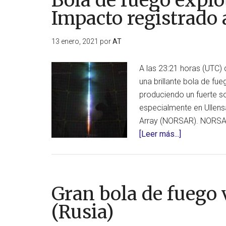
Bola de fuego explo
Impacto registrado 
13 enero, 2021
por
AT
A las 23:21 horas (UTC) d
una brillante bola de fu
produciendo un fuerte 
especialmente en Ullen
Array (NORSAR). NORSAR
acerca
[Leer más...]
de
Bola
de
fuego
Gran bola de fuego
explota
(Rusia)
sobre
Noruega.