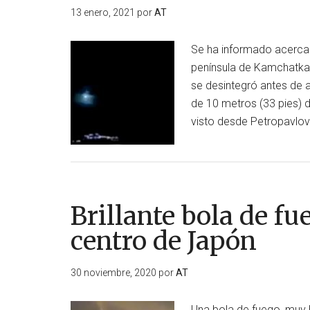
13 enero, 2021
por
AT
Impacto
registrado
Se ha informado acerca 
al
península de Kamchatka,
sur
se desintegró antes de 
de
de 10 metros (33 pies) d
Løten
visto desde Petropavlo
Brillante bola de fu
centro de Japón
30 noviembre, 2020
por
AT
Una bola de fuego, muy b