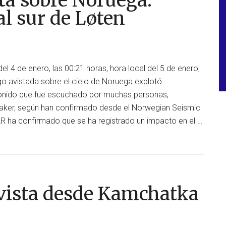
ta sobre Noruega.
avistad
al sur de Løten
sobre
la
capital
de
el 4 de enero, las 00:21 horas, hora local del 5 de enero,
España,
ego avistada sobre el cielo de Noruega explotó
Madrid
sonido que fue escuchado por muchas personas,
saker, según han confirmado desde el Norwegian Seismic
 ha confirmado que se ha registrado un impacto en el …
 vista desde Kamchatka