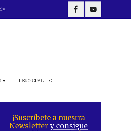
NAV
ECA
WIDGET
AREA
S ▼
LIBRO GRATUITO
Barra
ateral
¡Suscríbete a nuestra
Newsletter
y consigue
rincipal