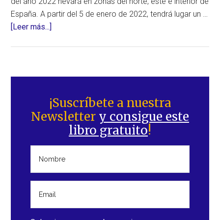
del año 2022 nevará en zonas del norte, este e interior de
España. A partir del 5 de enero de 2022, tendrá lugar un …
acerca
[Leer más...]
de
El
año
2022
Barra
comenzará
lateral
¡Suscríbete a nuestra
con
Newsletter
y consigue este
principal
un
libro gratuito
!
cambio
drástico
en
el
clima
en
España