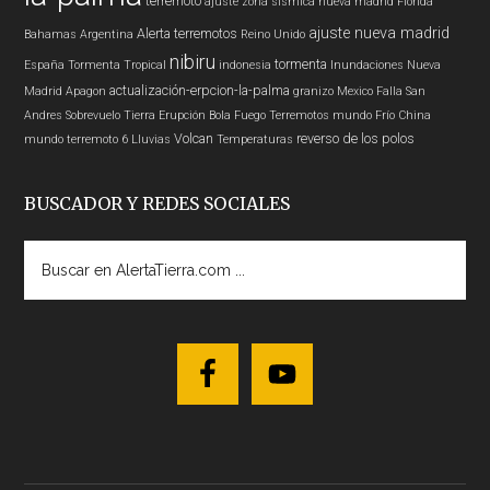
terremoto
ajuste zona sísmica nueva madrid
Florida
ajuste nueva madrid
Alerta
terremotos
Bahamas
Argentina
Reino Unido
nibiru
tormenta
España
Tormenta Tropical
indonesia
Inundaciones
Nueva
actualización-erpcion-la-palma
Madrid
Apagon
granizo
Mexico
Falla San
Andres
Sobrevuelo Tierra
Erupción
Bola Fuego
Terremotos mundo
Frío
China
Volcan
reverso de los polos
mundo
terremoto 6
Lluvias
Temperaturas
BUSCADOR Y REDES SOCIALES
Buscar
en
AlertaTierra.com
...