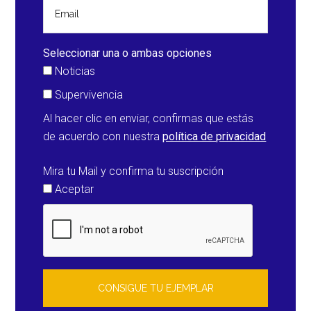
aisladas
varias
comunidades
Seleccionar una o ambas opciones
(Perú)
Noticias
Supervivencia
Al hacer clic en enviar, confirmas que estás
de acuerdo con nuestra
política de privacidad
Mira tu Mail y confirma tu suscripción
Aceptar