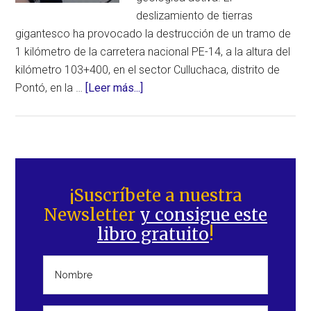
deslizamiento de tierras
gigantesco ha provocado la destrucción de un tramo de
1 kilómetro de la carretera nacional PE-14, a la altura del
kilómetro 103+400, en el sector Culluchaca, distrito de
acerca
Pontó, en la …
[Leer más...]
de
Falla
geológica
destruye
Barra
1
lateral
¡Suscríbete a nuestra
kilómetro
Newsletter
y consigue este
principal
de
libro gratuito
!
una
carretera
nacional
y
deja