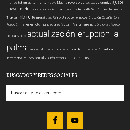
ajuste
tormenta
reverso de los polos
mundo
Bahamas
Nueva Madrid
granizo
nueva madrid
ajuste zona sísmica nueva madrid
Falla San Andres
Tormenta
nibiru
terremotos
Tropical
Temperaturas
Reino Unido
Erupción
España
Bola
terremoto
Volcan
Alerta
Fuego
China
Inundaciones
terremoto 6
Lluvias
Apagon
actualización-erupcion-la-
Florida
Mexico
palma
Sobrevuelo Tierra
indonesia
Incendios forestales
Argentina
actualización-erpcion-la-palma
Terremotos mundo
Frío
BUSCADOR Y REDES SOCIALES
Buscar
en
AlertaTierra.com
...