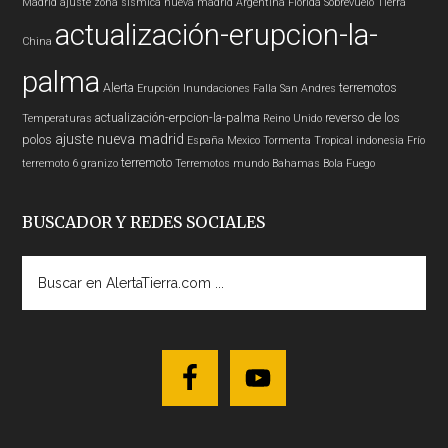
Madrid
ajuste zona sísmica nueva madrid
Argentina
Florida
Sobrevuelo Tierra
actualización-erupcion-la-
China
palma
Alerta
terremotos
Erupción
Inundaciones
Falla San Andres
actualización-erpcion-la-palma
reverso de los
Temperaturas
Reino Unido
ajuste nueva madrid
polos
España
Mexico
Tormenta Tropical
indonesia
Frío
terremoto
terremoto 6
granizo
Terremotos mundo
Bahamas
Bola Fuego
BUSCADOR Y REDES SOCIALES
Buscar
en
AlertaTierra.com
...