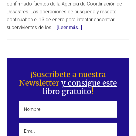
confirmado fuentes de la Agencia de Coordinación de
Desastres. Las operaciones de búsqueda y rescate
continuaban el 13 de enero para intentar encontrar
acerca
supervivientes de los …
[Leer más...]
de
Inundaciones
y
deslizamientos
Barra
catastróficos
lateral
¡Suscríbete a nuestra
y
Newsletter
y consigue este
principal
mortales
libro gratuito
!
en
Java
Occidental
(Indonesia)