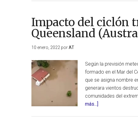
Impacto del ciclón t
Queensland (Austra
10 enero, 2022
por
AT
Según la previsión meteor
formado en el Mar del Co
que se asigna nombre en
generara vientos destruc
comunidades del extrem
acerca
más...]
de
Impacto
del
ciclón