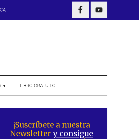
NAV
ECA
WIDGET
AREA
S ▼
LIBRO GRATUITO
Barra
ateral
¡Suscríbete a nuestra
Newsletter
y consigue
rincipal