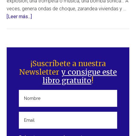
explosión, una trompeta o música, una bomba sónica… A
veces, genera ondas de choque, zarandea viviendas y …
acerca
[Leer más...]
de
Continúan
los
misteriosos
Barra
sonidos
lateral
¡Suscríbete a nuestra
y
Newsletter
y consigue este
principal
explosiones
libro gratuito
!
¿Qué
está
sucediendo?