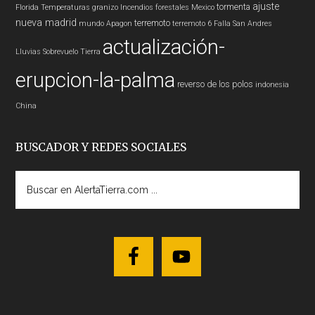
ajuste
tormenta
Florida
Temperaturas
granizo
Incendios forestales
Mexico
nueva madrid
terremoto
mundo
Apagon
terremoto 6
Falla San Andres
actualización-
Lluvias
Sobrevuelo Tierra
erupcion-la-palma
reverso de los polos
indonesia
China
BUSCADOR Y REDES SOCIALES
Buscar
en
AlertaTierra.com
...