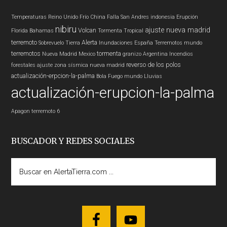
Temperaturas
Reino Unido
Frío
China
Falla San Andres
indonesia
Erupción
nibiru
ajuste nueva madrid
Volcan
Florida
Bahamas
Tormenta Tropical
terremoto
Alerta
Sobrevuelo Tierra
Inundaciones
España
Terremotos mundo
terremotos
tormenta
Nueva Madrid
Mexico
granizo
Argentina
Incendios
reverso de los polos
forestales
ajuste zona sísmica nueva madrid
actualización-erpcion-la-palma
Bola Fuego
mundo
Lluvias
actualización-erupcion-la-palma
Apagon
terremoto 6
BUSCADOR Y REDES SOCIALES
Buscar
en
AlertaTierra.com
...