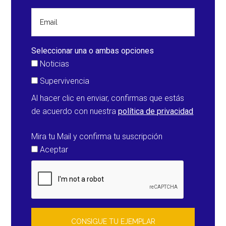
a
los
pasajeros
al
Seleccionar una o ambas opciones
virus
Noticias
de
Supervivencia
la
Al hacer clic en enviar, confirmas que estás
Hepatitis
de acuerdo con nuestra
política de privacidad
A
(Estados
Mira tu Mail y confirma tu suscripción
Unidos)
Aceptar