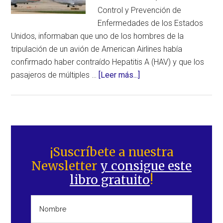
Control y Prevención de
Enfermedades de los Estados
Unidos, informaban que uno de los hombres de la
tripulación de un avión de American Airlines había
confirmado haber contraído Hepatitis A (HAV) y que los
acerca
pasajeros de múltiples …
[Leer más...]
de
Personal
de
un
Barra
vuelo
lateral
¡Suscríbete a nuestra
de
Newsletter
y consigue este
principal
American
libro gratuito
!
Airlines
podría
haber
expuesto