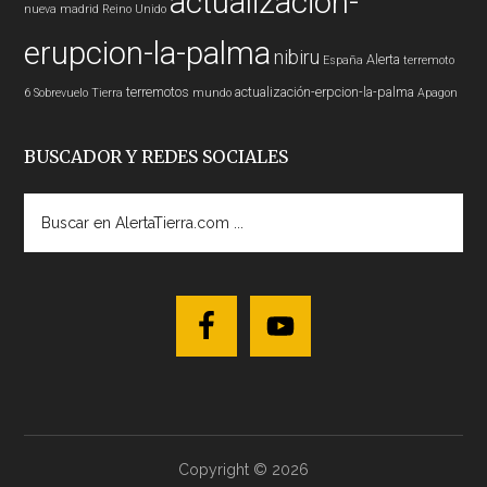
actualización-
nueva madrid
Reino Unido
erupcion-la-palma
nibiru
Alerta
España
terremoto
terremotos
actualización-erpcion-la-palma
6
Sobrevuelo Tierra
mundo
Apagon
BUSCADOR Y REDES SOCIALES
Buscar
en
AlertaTierra.com
...
Copyright © 2026