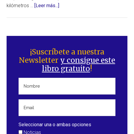
acerca
kilómetros …
[Leer más...]
de
Adiós
al
segundo
Barra
lago
lateral
¡Suscríbete a nuestra
más
Newsletter
y consigue este
principal
importante
libro gratuito
!
de
México:
el
lago
Cuitzeo
Seleccionar una o ambas opciones
Noticias