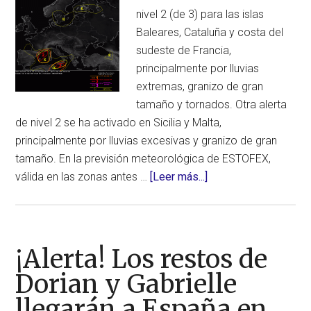
nivel 2 (de 3) para las islas
Baleares, Cataluña y costa del
sudeste de Francia,
principalmente por lluvias
extremas, granizo de gran
tamaño y tornados. Otra alerta
de nivel 2 se ha activado en Sicilia y Malta,
principalmente por lluvias excesivas y granizo de gran
tamaño. En la previsión meteorológica de ESTOFEX,
acerca
válida en las zonas antes …
[Leer más...]
de
Activada
alerta
de
¡Alerta! Los restos de
nivel
Dorian y Gabrielle
2
llegarán a España en
para