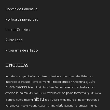
Footer
Contenido Educativo
Política de privacidad
Uso de Cookies
Aviso Legal
Programa de afiliado
ETIQUETAS
Volcan
Inundaciones
granizo
terremoto 6
Incendios forestales
Bahamas
ajuste
indonesia
Sobrevuelo Tierra
Tormenta Tropical
Erupción
Argentina
nueva madrid
terremoto
actualización-
Reino Unido
Falla San Andres
erpcion-la-palma
reverso de los polos
tormenta
Mexico
Lluvias
ajuste zona
nibiru
sísmica nueva madrid
Bola Fuego
Florida
mundo
Frío
Temperaturas
terremotos
Alerta
Nueva Madrid
Apagon
China
España
Terremotos mundo