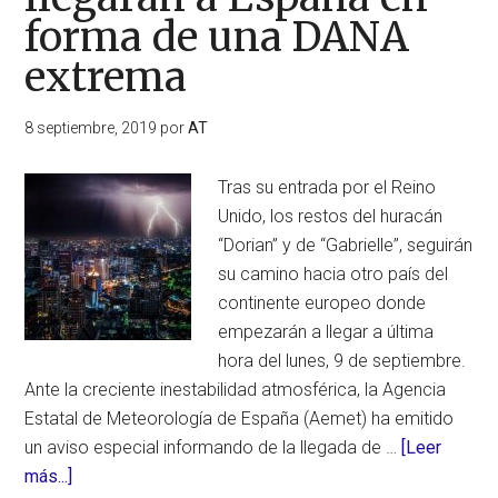
las
forma de una DANA
islas
extrema
Baleares,
Cataluña,
8 septiembre, 2019
por
AT
sudeste
de
Tras su entrada por el Reino
Francia,
Unido, los restos del huracán
Sicilia
“Dorian” y de “Gabrielle”, seguirán
y
su camino hacia otro país del
Malta
continente europeo donde
empezarán a llegar a última
hora del lunes, 9 de septiembre.
Ante la creciente inestabilidad atmosférica, la Agencia
Estatal de Meteorología de España (Aemet) ha emitido
un aviso especial informando de la llegada de …
[Leer
acerca
más...]