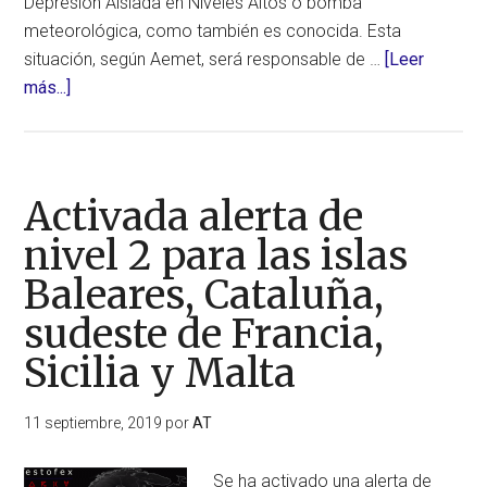
Depresión Aislada en Niveles Altos o bomba
meteorológica, como también es conocida. Esta
situación, según Aemet, será responsable de …
[Leer
acerca
más...]
de
¡Atención!
La
Agencia
Activada alerta de
de
nivel 2 para las islas
Meteorología
Baleares, Cataluña,
prevé
la
sudeste de Francia,
formación
Sicilia y Malta
de
una
11 septiembre, 2019
por
AT
DANA
(España)
Se ha activado una alerta de