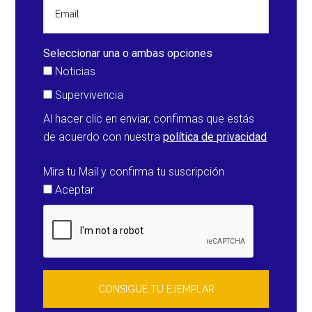
aterrizaje
de
emergencias
Seleccionar una o ambas opciones
en
Noticias
Jacksonville
Supervivencia
(Estados
Al hacer clic en enviar, confirmas que estás
Unidos)
de acuerdo con nuestra
política de privacidad
Mira tu Mail y confirma tu suscripción
Aceptar