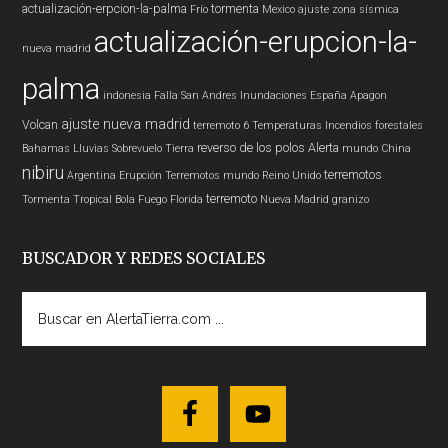
actualización-erpcion-la-palma
tormenta
Frío
Mexico
ajuste zona sísmica
actualización-erupcion-la-
nueva madrid
palma
indonesia
Falla San Andres
Inundaciones
España
Apagon
ajuste nueva madrid
Volcan
terremoto 6
Temperaturas
Incendios forestales
reverso de los polos
Alerta
Bahamas
Lluvias
Sobrevuelo Tierra
mundo
China
nibiru
terremotos
Argentina
Erupción
Terremotos mundo
Reino Unido
terremoto
Tormenta Tropical
Bola Fuego
Florida
Nueva Madrid
granizo
BUSCADOR Y REDES SOCIALES
Buscar
en
AlertaTierra.com
...