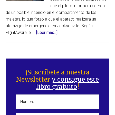
que el piloto informara acerca
de un posible incendio en el compartimento de las
maletas, lo que forzó a que el aparato realizara un
aterrizaje de emergencia en Jacksonville. Según
acerca
FlightAware, el …
[Leer más...]
de
Alerta
de
incendio
Barra
en
lateral
¡Suscríbete a nuestra
la
Newsletter
y consigue este
principal
bodega
libro gratuito
!
de
carga
del
avión
fuerza