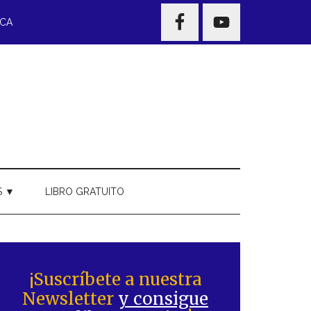
NAV
ECA
WIDGET
AREA
S ▼
LIBRO GRATUITO
Barra
ateral
¡Suscríbete a nuestra
Newsletter
y consigue
rincipal