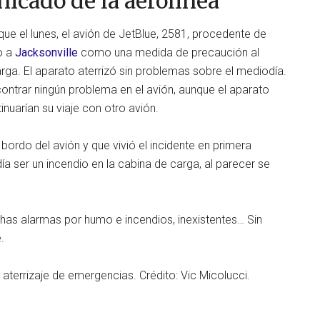
icado de la aerolinea
e el lunes, el avión de JetBlue, 2581, procedente de
o a
Jacksonville
como una medida de precaución al
rga. El aparato aterrizó sin problemas sobre el mediodía.
ontrar ningún problema en el avión, aunque el aparato
nuarían su viaje con otro avión.
ordo del avión y que vivió el incidente en primera
ía ser un incendio en la cabina de carga, al parecer se
as alarmas por humo e incendios, inexistentes… Sin
.
u aterrizaje de emergencias. Crédito: Vic Micolucci.