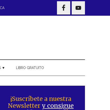
NAV
ECA
WIDGET
AREA
S ▼
LIBRO GRATUITO
Barra
ateral
¡Suscríbete a nuestra
Newsletter
y consigue
rincipal