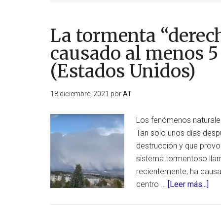
La tormenta “derec
causado al menos 5
(Estados Unidos)
18 diciembre, 2021
por
AT
Los fenómenos naturales
Tan solo unos días desp
destrucción y que provo
sistema tormentoso lla
recientemente, ha caus
ace
centro …
[Leer más...]
de
La