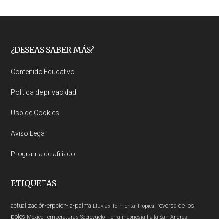
Footer
¿DESEAS SABER MÁS?
Contenido Educativo
Política de privacidad
Uso de Cookies
Aviso Legal
Programa de afiliado
ETIQUETAS
actualización-erpcion-la-palma
reverso de los
Lluvias
Tormenta Tropical
polos
Mexico
Temperaturas
Sobrevuelo Tierra
indonesia
Falla San Andres