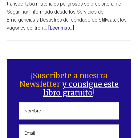
transportaba materiales peligrosos se precipitó al río.
Según han informado desde los Servicios de
Emergencias y Desastres del condado de Stillwater, los
acerca
vagones del tren …
[Leer más...]
de
Tren
con
materiales
Barra
peligrosos
lateral
¡Suscríbete a nuestra
cae
Newsletter
y consigue este
principal
al
libro gratuito
!
río
Yellowstone
al
derrumbarse
el
puente