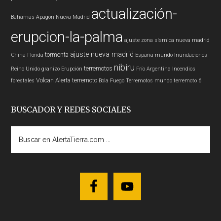
actualización-
Bahamas
Apagon
Nueva Madrid
erupcion-la-palma
ajuste zona sísmica nueva madrid
ajuste nueva madrid
tormenta
China
Florida
España
mundo
Inundaciones
nibiru
terremotos
Reino Unido
granizo
Erupción
Frío
Argentina
Incendios
Volcan
Alerta
terremoto
forestales
Bola Fuego
Terremotos mundo
terremoto 6
BUSCADOR Y REDES SOCIALES
Buscar
en
AlertaTierra.com
...