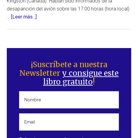
Kingston (Canadá). Habían sido informados de la
desaparición del avión sobre las 17:00 horas (hora local)
acerca
…
[Leer más...]
de
Siete
fallecidos
al
Barra
estrellarse
lateral
¡Suscríbete a nuestra
un
Newsletter
y consigue este
principal
avión
libro gratuito
!
cerca
del
aeropuerto
de
Kingston
(Canadá)