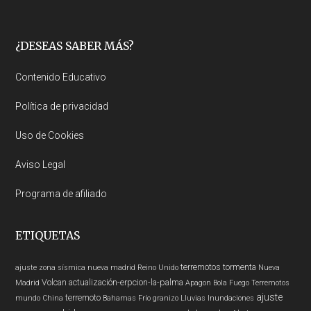
Footer
¿DESEAS SABER MÁS?
Contenido Educativo
Política de privacidad
Uso de Cookies
Aviso Legal
Programa de afiliado
ETIQUETAS
terremotos
tormenta
ajuste zona sísmica nueva madrid
Reino Unido
Nueva
Volcan
actualización-erpcion-la-palma
Madrid
Apagon
Bola Fuego
Terremotos
ajuste
terremoto
mundo
China
Bahamas
Frío
granizo
Lluvias
Inundaciones