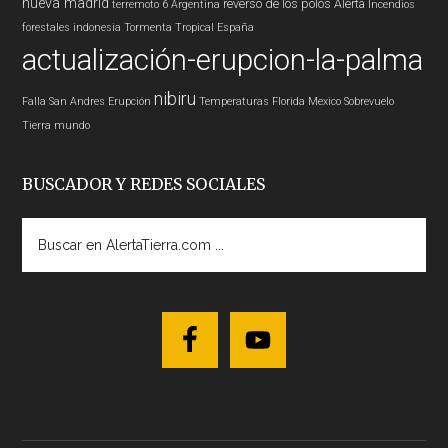
nueva madrid
reverso de los polos
Alerta
terremoto 6
Argentina
Incendios
forestales
indonesia
Tormenta Tropical
España
actualización-erupcion-la-palma
nibiru
Falla San Andres
Erupción
Temperaturas
Florida
Mexico
Sobrevuelo
Tierra
mundo
BUSCADOR Y REDES SOCIALES
Buscar
en
AlertaTierra.com
...