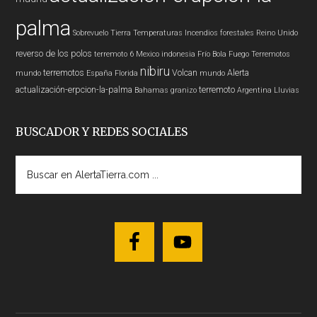
palma
Sobrevuelo Tierra
Temperaturas
Incendios forestales
Reino Unido
reverso de los polos
terremoto 6
Mexico
indonesia
Frío
Bola Fuego
Terremotos
nibiru
terremotos
Volcan
Alerta
mundo
España
Florida
mundo
actualización-erpcion-la-palma
terremoto
Bahamas
granizo
Argentina
Lluvias
BUSCADOR Y REDES SOCIALES
Buscar
en
AlertaTierra.com
...