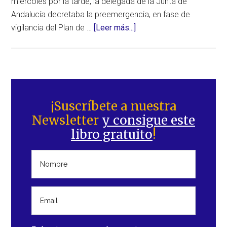
miércoles por la tarde, la delegada de la Junta de
Andalucía decretaba la preemergencia, en fase de
acerca
vigilancia del Plan de …
[Leer más...]
de
Lluvias
históricas
provocan
Barra
inundaciones
lateral
¡Suscríbete a nuestra
sin
Newsletter
y consigue este
principal
precedentes
libro gratuito
!
en
España