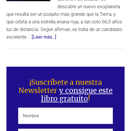
descubrir un nuevo exoplaneta
que resulta ser un poquito más grande que la Tierra, y
que orbita a una estrella enana roja, a tan solo 66,5 años
luz de distancia. Según afirman, se trata de un candidato
acerca
excelente …
[Leer más...]
de
Astrónomos
descubren
un
Barra
planeta
lateral
¡Suscríbete a nuestra
del
Newsletter
y consigue este
principal
tamaño
libro gratuito
!
de
la
Tierra,
prácticamente
a