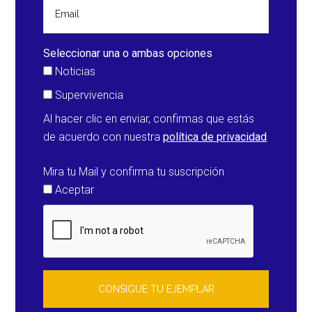
las
puertas
de
Seleccionar una o ambas opciones
nuestra
Noticias
casa
Supervivencia
Al hacer clic en enviar, confirmas que estás
de acuerdo con nuestra
política de privacidad
Mira tu Mail y confirma tu suscripción
Aceptar