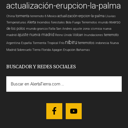
actualización-erupcion-la-palma
tormenta
actualización-erpcion-la-palma
China
terremoto 6
Mexico
Lluvias
Alerta
reverso
Temperaturas
Incendios forestales
Bola Fuego
Terremotos mundo
de los polos
mundo
granizo
Falla San Andres
ajuste zona sísmica nueva
ajuste nueva madrid
Volcan
terremoto
madrid
Reino Unido
Inundaciones
nibiru
terremotos
Argentina
España
Tormenta Tropical
Frío
indonesia
Nueva
Madrid
Sobrevuelo Tierra
Florida
Apagon
Erupción
Bahamas
BUSCADOR Y REDES SOCIALES
Buscar
en
AlertaTierra.com
...