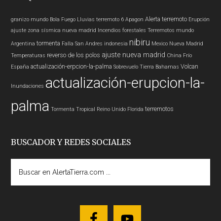
Alerta
terremoto
granizo
mundo
Bola Fuego
Lluvias
terremoto 6
Apagon
Erupción
ajuste zona sísmica nueva madrid
Incendios forestales
Terremotos mundo
nibiru
tormenta
Argentina
Falla San Andres
indonesia
Mexico
Nueva Madrid
ajuste nueva madrid
reverso de los polos
Temperaturas
China
Frío
actualización-erpcion-la-palma
Volcan
España
Sobrevuelo Tierra
Bahamas
actualización-erupcion-la-
Inundaciones
palma
terremotos
Tormenta Tropical
Reino Unido
Florida
BUSCADOR Y REDES SOCIALES
Buscar
en
AlertaTierra.com
...