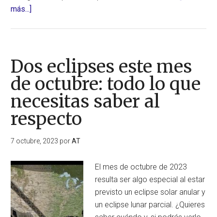
acerca
más...]
de
Eclipse
de
lunar
Dos eclipses este mes
parcial
de octubre: todo lo que
el
necesitas saber al
próximo
28
respecto
de
octubre
7 octubre, 2023
por
AT
de
2023
El mes de octubre de 2023
resulta ser algo especial al estar
previsto un eclipse solar anular y
un eclipse lunar parcial. ¿Quieres