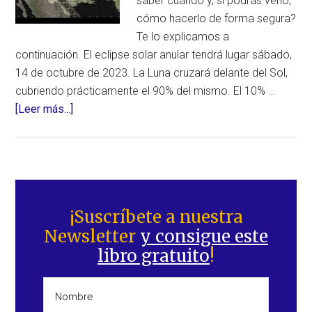
saber cuándo y, si podrás verlo,
cómo hacerlo de forma segura?
Te lo explicamos a
continuación. El eclipse solar anular tendrá lugar sábado,
14 de octubre de 2023. La Luna cruzará delante del Sol,
cubriendo prácticamente el 90% del mismo. El 10% …
acerca
[Leer más...]
de
Dos
eclipses
este
Barra
mes
lateral
¡Suscríbete a nuestra
de
Newsletter
y consigue este
principal
octubre:
libro gratuito
!
todo
lo
que
necesitas