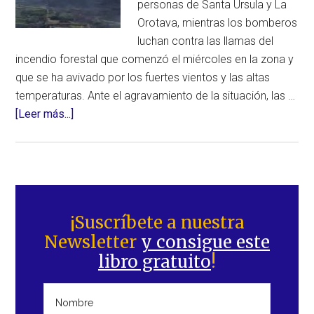
personas de Santa Úrsula y La
Orotava, mientras los bomberos
luchan contra las llamas del
incendio forestal que comenzó el miércoles en la zona y
que se ha avivado por los fuertes vientos y las altas
temperaturas. Ante el agravamiento de la situación, las …
acerca
[Leer más...]
de
Emergencia
máxima
en
Barra
Tenerife
lateral
¡Suscríbete a nuestra
por
Newsletter
y consigue este
principal
un
libro gratuito
!
incendio
forestal
que
ha