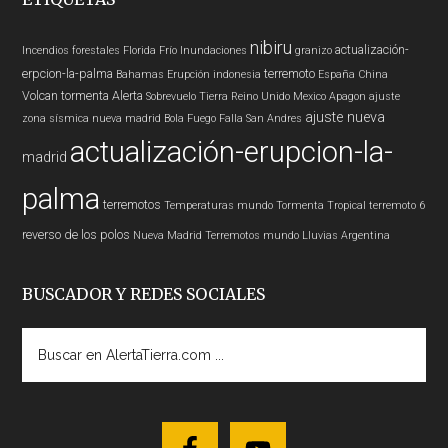
nibiru
actualización-
Incendios forestales
Florida
Frío
Inundaciones
granizo
erpcion-la-palma
terremoto
Bahamas
Erupción
indonesia
España
China
Volcan
tormenta
Alerta
Sobrevuelo Tierra
Reino Unido
Mexico
Apagon
ajuste
ajuste nueva
zona sísmica nueva madrid
Bola Fuego
Falla San Andres
actualización-erupcion-la-
madrid
palma
terremotos
Temperaturas
mundo
Tormenta Tropical
terremoto 6
reverso de los polos
Nueva Madrid
Terremotos mundo
Lluvias
Argentina
BUSCADOR Y REDES SOCIALES
Buscar
en
AlertaTierra.com
...