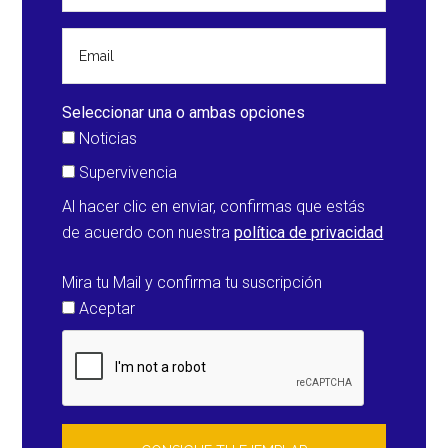
forzado
evacuaciones
en
Santa
Seleccionar una o ambas opciones
Úrsula
Noticias
y
Supervivencia
La
Al hacer clic en enviar, confirmas que estás
Orotava
de acuerdo con nuestra
política de privacidad
(España)
Mira tu Mail y confirma tu suscripción
Aceptar