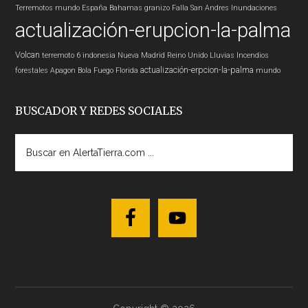
Terremotos mundo
España
Bahamas
granizo
Falla San Andres
Inundaciones
actualización-erupcion-la-palma
Volcan
terremoto 6
indonesia
Nueva Madrid
Reino Unido
Lluvias
Incendios
actualización-erpcion-la-palma
forestales
Apagon
Bola Fuego
Florida
mundo
BUSCADOR Y REDES SOCIALES
Buscar
en
AlertaTierra.com
...