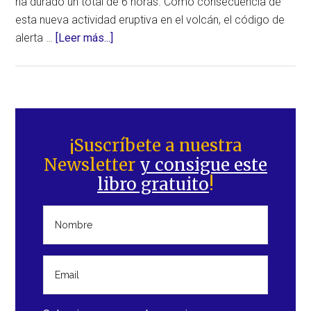
ha durado un total de 6 horas. Como consecuencia de
esta nueva actividad eruptiva en el volcán, el código de
acerca
alerta …
[Leer más...]
de
Nueva
erupción
en
Barra
el
lateral
¡Suscríbete a nuestra
volcán
Newsletter
y consigue este
principal
Etna
libro gratuito
!
tras
semanas
de
calma
(Italia)