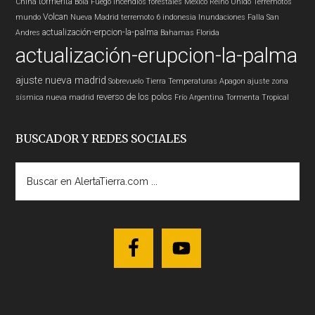
tormenta
China
Bola Fuego
Incendios forestales
Mexico
Reino Unido
Terremotos
Volcan
mundo
Nueva Madrid
terremoto 6
indonesia
Inundaciones
Falla San
actualización-erpcion-la-palma
Andres
Bahamas
Florida
actualización-erupcion-la-palma
ajuste nueva madrid
Sobrevuelo Tierra
Temperaturas
Apagon
ajuste zona
reverso de los polos
sísmica nueva madrid
Frío
Argentina
Tormenta Tropical
BUSCADOR Y REDES SOCIALES
Buscar
en
AlertaTierra.com
...