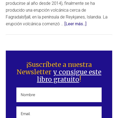
producirse al año desde 2014), finalmente se ha
producido una erupción volcánica cerca de
Fagradalsfjall, en la península de Reykjanes, Islandia. La
acerca
erupción volcánica comenzó …
[Leer más...]
de
Erupción
volcánica
en
Barra
la
lateral
¡Suscríbete a nuestra
península
Newsletter
y consigue este
principal
de
libro gratuito
!
Reykjanes
tras
unos
681
años
sin