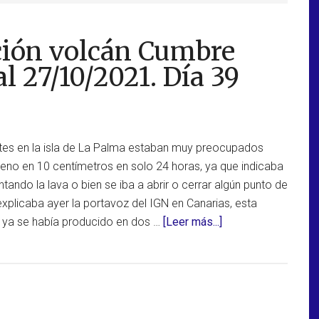
ción volcán Cumbre
al 27/10/2021. Día 39
entes en la isla de La Palma estaban muy preocupados
rreno en 10 centímetros en solo 24 horas, ya que indicaba
ando la lava o bien se iba a abrir o cerrar algún punto de
xplicaba ayer la portavoz del IGN en Canarias, esta
acerca
 ya se había producido en dos …
[Leer más...]
de
Actualización
erupción
volcán
Cumbre