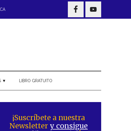
NAV
ECA
WIDGET
AREA
S ▼
LIBRO GRATUITO
Barra
ateral
¡Suscríbete a nuestra
Newsletter
y consigue
rincipal