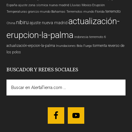
España
ajuste zona sísmica nueva madrid
Lluvias
Mexico
Erupción
terremoto
Temperaturas
granizo
mundo
Bahamas
Terremotos mundo
Florida
actualización-
nibiru
ajuste nueva madrid
China
erupcion-la-palma
indonesia
terremoto 6
actualización-erpcion-la-palma
tormenta
reverso de
Inundaciones
Bola Fuego
los polos
BUSCADOR Y REDES SOCIALES
Buscar
en
AlertaTierra.com
...