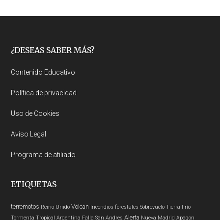
Footer
¿DESEAS SABER MÁS?
Contenido Educativo
Política de privacidad
Uso de Cookies
Aviso Legal
Programa de afiliado
ETIQUETAS
terremotos
Volcan
Reino Unido
Incendios forestales
Sobrevuelo Tierra
Frío
Alerta
Tormenta Tropical
Argentina
Falla San Andres
Nueva Madrid
Apagon