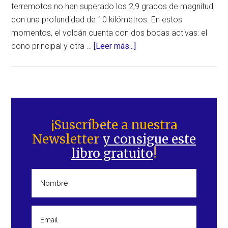
terremotos no han superado los 2,9 grados de magnitud,
con una profundidad de 10 kilómetros. En estos
momentos, el volcán cuenta con dos bocas activas: el
acerca
cono principal y otra …
[Leer más...]
de
Actualización
erupción
volcán
Barra
Cumbre
lateral
¡Suscríbete a nuestra
Vieja,
Newsletter
y consigue este
principal
en
libro gratuito
!
La
Palma,
al
28/09/2021.
Día
10.