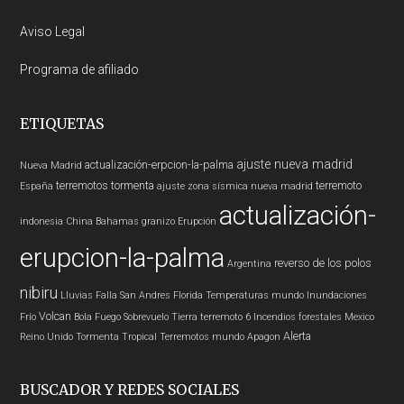
Aviso Legal
Programa de afiliado
ETIQUETAS
ajuste nueva madrid
actualización-erpcion-la-palma
Nueva Madrid
terremotos
tormenta
terremoto
España
ajuste zona sísmica nueva madrid
actualización-
indonesia
China
Bahamas
granizo
Erupción
erupcion-la-palma
reverso de los polos
Argentina
nibiru
Lluvias
Falla San Andres
Florida
Temperaturas
mundo
Inundaciones
Volcan
Frío
Bola Fuego
Sobrevuelo Tierra
terremoto 6
Incendios forestales
Mexico
Alerta
Reino Unido
Tormenta Tropical
Terremotos mundo
Apagon
BUSCADOR Y REDES SOCIALES