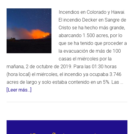
(Estados
Incendios en Colorado y Hawai.
Unidos)
El incendio Decker en Sangre de
Cristo se ha hecho más grande,
abarcando 1.500 acres, por lo
que se ha tenido que proceder a
la evacuación de más de 100
casas el miércoles por la
mañana, 2 de octubre de 2019. Para las 01:30 horas
(hora local) el miércoles, el incendio ya ocupaba 3.746
acres de largo y solo estaba contenido en un 5%. Las …
acerca
[Leer más...]
de
Evacuaciones
forzosas
por
Barra
los