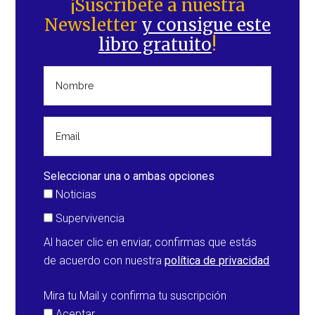
lateral
¡Suscríbete a nuestra
incendios
Newsletter
y consigue este
principal
que
libro gratuito
!
tienen
lugar
en
Colorado
y
en
Hawái
(Estados
Seleccionar una o ambas opciones
Unidos)
Noticias
Supervivencia
Al hacer clic en enviar, confirmas que estás
de acuerdo con nuestra
política de privacidad
Mira tu Mail y confirma tu suscripción
Aceptar