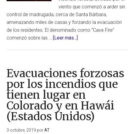
viento que comenzó a arder sin
control de madrugada, cerca de Santa Bárbara,
amenazando miles de casas y forzando la evacuación
de los residentes. El denominado como “Cave Fire”
acerca
comenzó sobre las …
[Leer más...]
de
Nuevo
incendio
descontrolado
Evacuaciones forzosas
en
por los incendios que
California
tienen lugar en
obliga
a
Colorado y en Hawái
emitir
(Estados Unidos)
órdenes
de
3 octubre, 2019
por
AT
evacuación