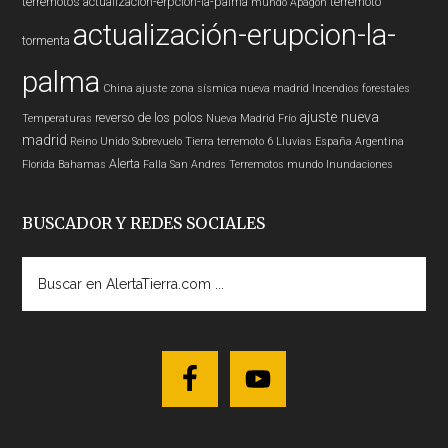
terremotos
actualización-erpcion-la-palma
terremoto
mundo
Apagon
actualización-erupcion-la-
tormenta
palma
China
ajuste zona sísmica nueva madrid
Incendios forestales
ajuste nueva
reverso de los polos
Temperaturas
Nueva Madrid
Frío
madrid
Reino Unido
Sobrevuelo Tierra
terremoto 6
Lluvias
España
Argentina
Alerta
Florida
Bahamas
Falla San Andres
Terremotos mundo
Inundaciones
BUSCADOR Y REDES SOCIALES
Buscar
en
AlertaTierra.com
...