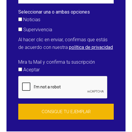
acusado
de
Seleccionar una o ambas opciones
temperaturas
Noticias
(España)
Supervivencia
Al hacer clic en enviar, confirmas que estás
de acuerdo con nuestra
política de privacidad
Mira tu Mail y confirma tu suscripción
Aceptar