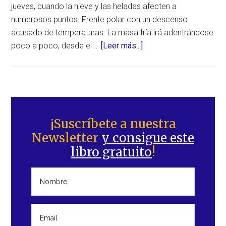
jueves, cuando la nieve y las heladas afecten a
numerosos puntos. Frente polar con un descenso
acusado de temperaturas. La masa fría irá adentrándose
acerca
poco a poco, desde el …
[Leer más...]
de
Termina
el
calor,
Barra
llega
lateral
¡Suscríbete a nuestra
un
Newsletter
y consigue este
principal
frente
libro gratuito
!
de
aire
polar
con
un
descenso