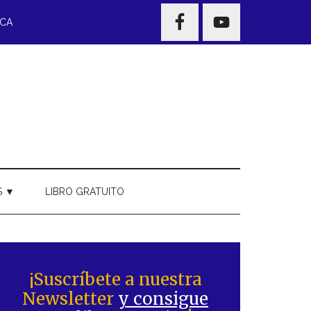
NAV
ECA
WIDGET
AREA
S ▼
LIBRO GRATUITO
Barra
ateral
¡Suscríbete a nuestra
Newsletter
y consigue
rincipal