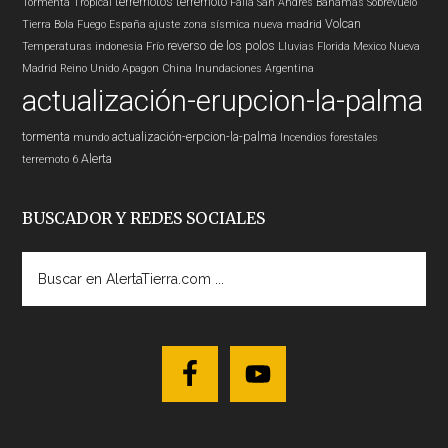
terremotos
terremoto
Tormenta Tropical
Falla San Andres
Bahamas
Sobrevuelo
Volcan
Tierra
Bola Fuego
España
ajuste zona sísmica nueva madrid
reverso de los polos
Temperaturas
indonesia
Frío
Lluvias
Florida
Mexico
Nueva
Madrid
Reino Unido
Apagon
China
Inundaciones
Argentina
actualización-erupcion-la-palma
tormenta
actualización-erpcion-la-palma
mundo
Incendios forestales
Alerta
terremoto 6
BUSCADOR Y REDES SOCIALES
Buscar
en
AlertaTierra.com
...