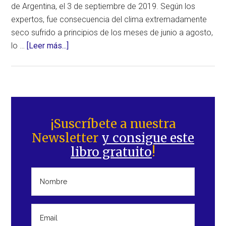
de Argentina, el 3 de septiembre de 2019. Según los
expertos, fue consecuencia del clima extremadamente
seco sufrido a principios de los meses de junio a agosto,
acerca
lo …
[Leer más...]
de
Daños
importantes
en
Barra
la
lateral
¡Suscríbete a nuestra
producción
Newsletter
y consigue este
principal
de
libro gratuito
!
fruta
como
consecuencia
de
heladas
intensas