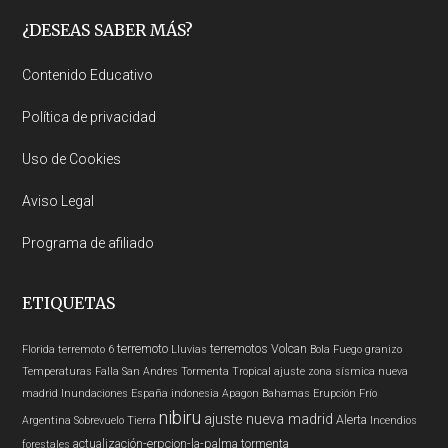
Footer
¿DESEAS SABER MÁS?
Contenido Educativo
Política de privacidad
Uso de Cookies
Aviso Legal
Programa de afiliado
ETIQUETAS
terremoto
terremotos
Volcan
Florida
terremoto 6
Lluvias
Bola Fuego
granizo
Temperaturas
Falla San Andres
Tormenta Tropical
ajuste zona sísmica nueva
madrid
Inundaciones
España
indonesia
Apagon
Bahamas
Erupción
Frío
nibiru
ajuste nueva madrid
Alerta
Argentina
Sobrevuelo Tierra
Incendios
actualización-erpcion-la-palma
tormenta
forestales