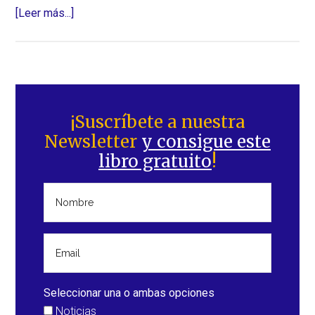
acerca
[Leer más...]
de
La
Tierra
gira
Barra
más
lateral
¡Suscríbete a nuestra
rápido
Newsletter
y consigue este
principal
de
libro gratuito
!
lo
que
ha
hecho
en
50
años
Seleccionar una o ambas opciones
Noticias