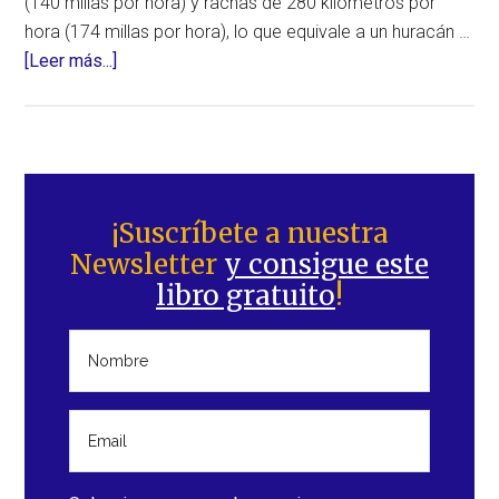
(140 millas por hora) y rachas de 280 kilómetros por
hora (174 millas por hora), lo que equivale a un huracán …
acerca
[Leer más...]
de
El
supertifón
“Goni”
Barra
azota
lateral
¡Suscríbete a nuestra
Filipinas
Newsletter
y consigue este
principal
como
libro gratuito
!
la
tormenta
más
potente
de
2020