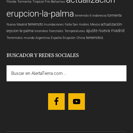
Florida
Tormenta Tropical
Frío
Bahamas
erupcion-la-palma
tormenta
terremoto 6
indonesia
terremoto
actualización-
Nueva Madrid
Inundaciones
Falla San Andres
Mexico
ajuste nueva madrid
erpcion-la-palma
Incendios forestales
Temperaturas
terremotos
Terremotos mundo
Argentina
España
Erupción
China
BUSCADOR Y REDES SOCIALES
Buscar
en
AlertaTierra.com
...