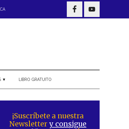
NAV
ECA
WIDGET
AREA
S ▼
LIBRO GRATUITO
Barra
ateral
¡Suscríbete a nuestra
Newsletter
y consigue
rincipal