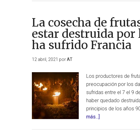
La cosecha de fruta
estar destruida por 
ha sufrido Francia
12 abril, 2021
por
AT
Los productores de frut
preocupación por los dañ
sufridas entre el 7 el 9 
haber quedado destruida
principios de los años 9
acerca
más...]
de
La