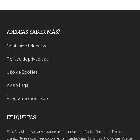
Footer
¿DESEAS SABER MÁS?
Contenido Educativo
Política de privacidad
Uso de Cookies
Aviso Legal
Programa de afiliado
ETIQUETAS
actualización-erpcion-la-palma
España
Apagon
Florida
Tormenta Tropical
tormenta
Volcan
Alerta
granizo
Terremotos mundo
Inundaciones
Bahamas
Frío