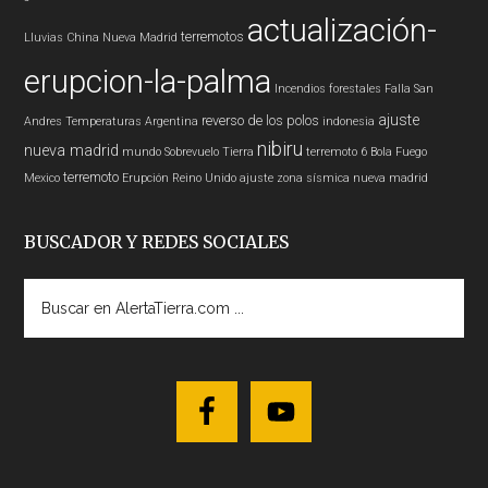
actualización-
terremotos
Lluvias
China
Nueva Madrid
erupcion-la-palma
Incendios forestales
Falla San
ajuste
reverso de los polos
Andres
Temperaturas
Argentina
indonesia
nibiru
nueva madrid
mundo
Sobrevuelo Tierra
terremoto 6
Bola Fuego
terremoto
Mexico
Erupción
Reino Unido
ajuste zona sísmica nueva madrid
BUSCADOR Y REDES SOCIALES
Buscar
en
AlertaTierra.com
...