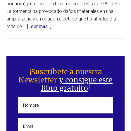
por hora) y una presión barométrica central de 991 hPa.
La tormenta ha provocado daños materiales en una
amplia zona y un apagón eléctrico que ha afectado a
acerca
más de …
[Leer más...]
de
Daños
materiales
en
Barra
una
lateral
¡Suscríbete a nuestra
amplia
Newsletter
y consigue este
principal
zona
libro gratuito
!
de
la
Península
de
Matagorda,
en