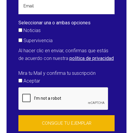
aterrizaje
de
emergencias
Seleccionar una o ambas opciones
en
Noticias
Jacksonville
Supervivencia
(Estados
Al hacer clic en enviar, confirmas que estás
Unidos)
de acuerdo con nuestra
política de privacidad
Mira tu Mail y confirma tu suscripción
Aceptar