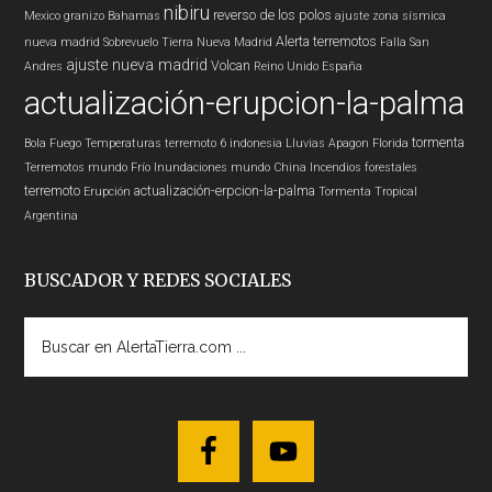
nibiru
reverso de los polos
Mexico
granizo
Bahamas
ajuste zona sísmica
Alerta
terremotos
nueva madrid
Sobrevuelo Tierra
Nueva Madrid
Falla San
ajuste nueva madrid
Volcan
Andres
Reino Unido
España
actualización-erupcion-la-palma
tormenta
Bola Fuego
Temperaturas
terremoto 6
indonesia
Lluvias
Apagon
Florida
Terremotos mundo
Frío
Inundaciones
mundo
China
Incendios forestales
terremoto
actualización-erpcion-la-palma
Erupción
Tormenta Tropical
Argentina
BUSCADOR Y REDES SOCIALES
Buscar
en
AlertaTierra.com
...