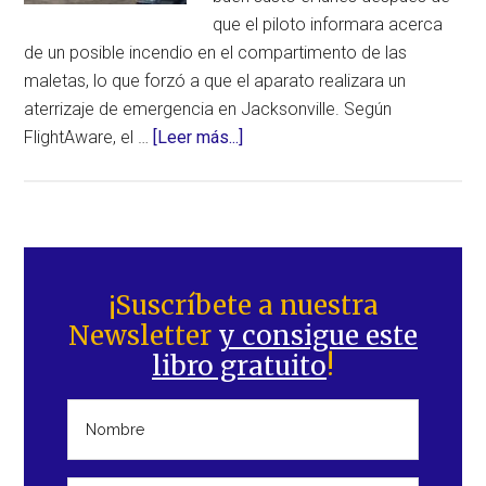
que el piloto informara acerca
de un posible incendio en el compartimento de las
maletas, lo que forzó a que el aparato realizara un
aterrizaje de emergencia en Jacksonville. Según
acerca
FlightAware, el …
[Leer más...]
de
Alerta
de
incendio
Barra
en
lateral
¡Suscríbete a nuestra
la
Newsletter
y consigue este
principal
bodega
libro gratuito
!
de
carga
del
avión
fuerza