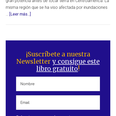
gran potencia antes de tocar tierra en Centroamérica. La
misma región que se ha viso afectada por inundaciones
acerca
…
[Leer más...]
de
“Iota”
se
convertirá
Barra
en
lateral
¡Suscríbete a nuestra
un
Newsletter
y consigue este
principal
huracán
libro gratuito
!
de
gran
potencia
antes
de
azotar
Centroamérica