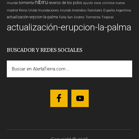
nibiru
tormenta
reverso de los polos
mundo
ajuste zona sísmica nueva
madrid
Reino Unido
Inundaciones
mundo
Incendios forestales
España
Argentina
actualización-erpcion-la-palma
Falla San Andres
Tormenta Tropical
actualización-erupcion-la-palma
BUSCADOR Y REDES SOCIALES
Buscar
en
AlertaTierra.com
...