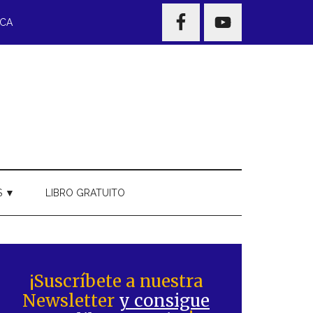
NAV
ECA
WIDGET
AREA
S ▼
LIBRO GRATUITO
Barra
ateral
¡Suscríbete a nuestra
Newsletter
y consigue
rincipal