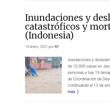
Inundaciones y des
catastróficos y mor
(Indonesia)
14 enero, 2021
por
AT
Inundaciones y desliza
de 10.000 casas en Java
personas y hay 19 desap
de Coordinación de Des
continuaban el 13 de ene
acerca
más...]
de
Inundaciones