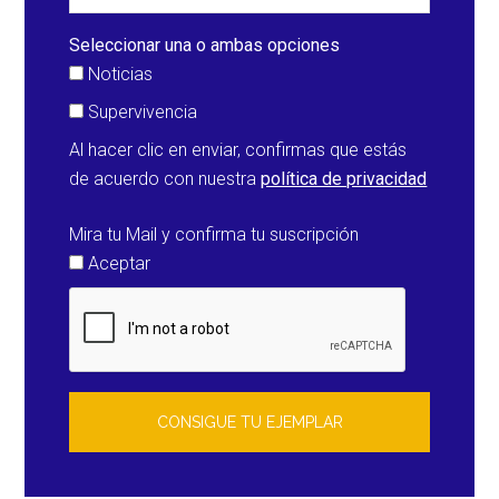
su
historia
Seleccionar una o ambas opciones
con
Noticias
38,2ºC
Supervivencia
Al hacer clic en enviar, confirmas que estás
de acuerdo con nuestra
política de privacidad
Mira tu Mail y confirma tu suscripción
Aceptar