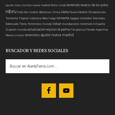
terremoto
reverso de los polos
ajuste zona sísmica nueva madrid
Reino Unido
nibiru
Alerta
Falla San Andres
Bahamas
China
Nueva Madrid
Temperaturas
tormenta
Tormenta Tropical
indonesia
Bola Fuego
Apagon
Incendios forestales
Volcan
Sobrevuelo Tierra
Terremotos mundo
Inundaciones
terremoto 6
España
actualización-erpcion-la-palma
Erupción
mundo
Frío
granizo
Florida
Argentina
ajuste nueva madrid
terremotos
Mexico
Lluvias
BUSCADOR Y REDES SOCIALES
Buscar
en
AlertaTierra.com
...