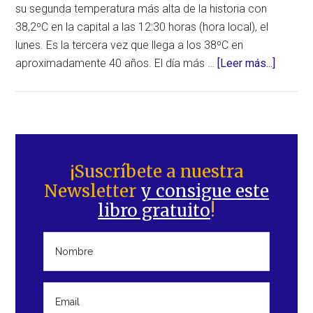
su segunda temperatura más alta de la historia con
38,2ºC en la capital a las 12:30 horas (hora local), el
lunes. Es la tercera vez que llega a los 38ºC en
acerca
aproximadamente 40 años. El día más …
[Leer más...]
de
El
Top
End
Barra
de
lateral
¡Suscríbete a nuestra
Australi
Newsletter
y consigue este
principal
registra
libro gratuito
!
su
segund
tempera
más
alta
de