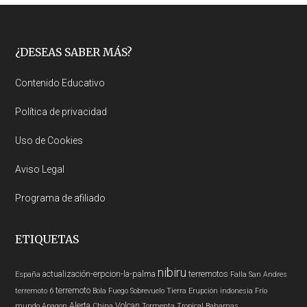
Footer
¿DESEAS SABER MÁS?
Contenido Educativo
Política de privacidad
Uso de Cookies
Aviso Legal
Programa de afiliado
ETIQUETAS
nibiru
actualización-erpcion-la-palma
terremotos
España
Falla San Andres
terremoto
terremoto 6
Bola Fuego
Sobrevuelo Tierra
Erupción
indonesia
Frío
Alerta
Volcan
mundo
Apagon
China
Tormenta Tropical
Bahamas