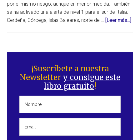
por el mismo riesgo, aunque en menor medida. También
se ha activado una alerta de nivel 1 para el sur de Italia,
ace
Cerdeña, Córcega, islas Baleares, norte de …
[Leer más...]
de
Aler
de
nive
Barra
2
lateral
¡Suscríbete a nuestra
par
Newsletter
y consigue este
principal
el
libro gratuito
!
nor
de
Arge
sur
de
Itali
De