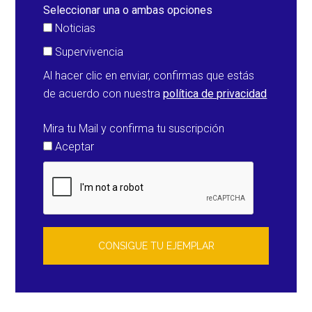
nive
Seleccionar una o ambas opciones
1
Noticias
par
Supervivencia
Itali
Al hacer clic en enviar, confirmas que estás
Cór
de acuerdo con nuestra
política de privacidad
isla
Bal
Mira tu Mail y confirma tu suscripción
y
Aceptar
Tún