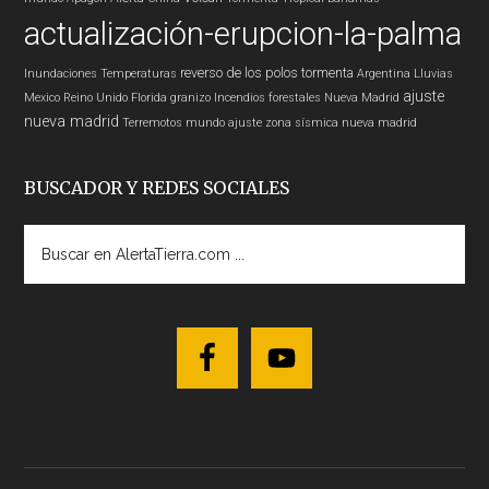
actualización-erupcion-la-palma
reverso de los polos
tormenta
Inundaciones
Temperaturas
Argentina
Lluvias
ajuste
Mexico
Reino Unido
Florida
granizo
Incendios forestales
Nueva Madrid
nueva madrid
Terremotos mundo
ajuste zona sísmica nueva madrid
BUSCADOR Y REDES SOCIALES
Buscar
en
AlertaTierra.com
...