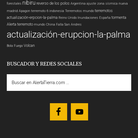
nibiru
reverso de los polos
forestales
Argentina
ajuste zona sísmica nueva
terremotos
madrid
Apagon
terremoto 6
indonesia
Terremotos mundo
actualización-erpcion-la-palma
tormenta
Reino Unido
Inundaciones
España
Alerta
terremoto
mundo
China
Falla San Andres
actualización-erupcion-la-palma
Volcan
Bola Fuego
BUSCADOR Y REDES SOCIALES
Buscar
en
AlertaTierra.com
...