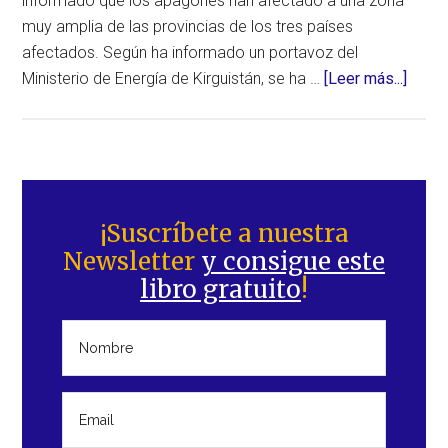
informado que los apagones han afectado a una zona
muy amplia de las provincias de los tres países
afectados. Según ha informado un portavoz del
acerc
Ministerio de Energía de Kirguistán, se ha …
[Leer más...]
de
Millo
de
perso
Barra
sufre
lateral
¡Suscríbete a nuestra
un
Newsletter
y consigue este
principal
apag
libro gratuito
!
eléctr
masi
en
Asia
centra