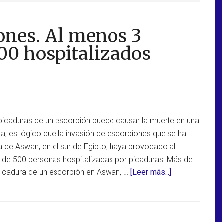
ones. Al menos 3
00 hospitalizados
picaduras de un escorpión puede causar la muerte en una
a, es lógico que la invasión de escorpiones que se ha
a de Aswan, en el sur de Egipto, haya provocado al
de 500 personas hospitalizadas por picaduras. Más de
acerca
picadura de un escorpión en Aswan, …
[Leer más...]
de
Invasión
de