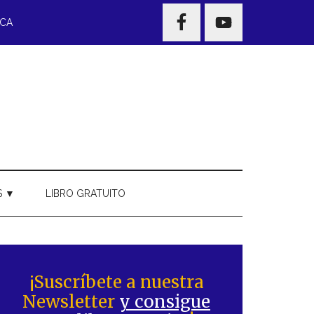
NAV
ECA
WIDGET
AREA
S ▼
LIBRO GRATUITO
Barra
ateral
¡Suscríbete a nuestra
Newsletter
y consigue
rincipal