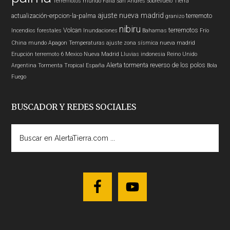
Terremotos mundo
Falla San Andres
Sobrevuelo Tierra
ajuste nueva madrid
actualización-erpcion-la-palma
terremoto
granizo
nibiru
Volcan
terremotos
Incendios forestales
Inundaciones
Bahamas
Frío
China
mundo
Apagon
Temperaturas
ajuste zona sísmica nueva madrid
Erupción
terremoto 6
Mexico
Nueva Madrid
Lluvias
indonesia
Reino Unido
Alerta
tormenta
reverso de los polos
Argentina
Tormenta Tropical
España
Bola
Fuego
BUSCADOR Y REDES SOCIALES
Buscar
en
AlertaTierra.com
...