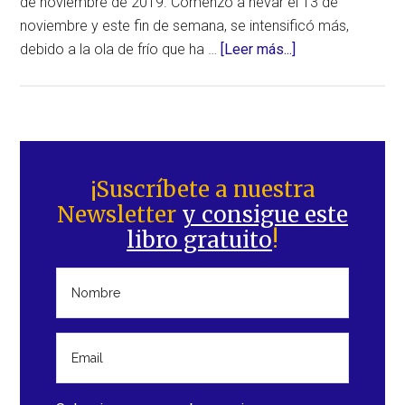
de noviembre de 2019. Comenzó a nevar el 13 de
noviembre y este fin de semana, se intensificó más,
acerca
debido a la ola de frío que ha …
[Leer más...]
de
Nevadas
intensas,
deslizamientos
Barra
e
lateral
¡Suscríbete a nuestra
inundaciones
Newsletter
y consigue este
principal
en
libro gratuito
!
Austria