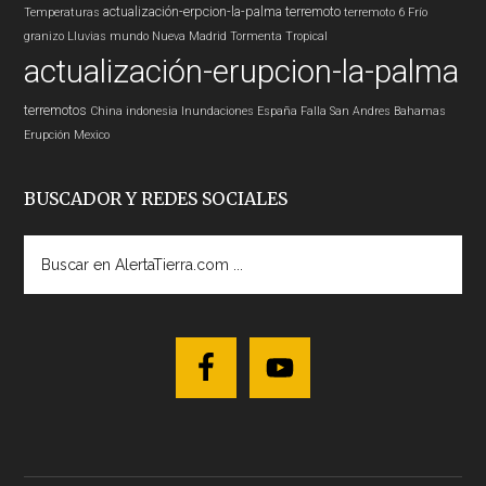
actualización-erpcion-la-palma
terremoto
Temperaturas
terremoto 6
Frío
granizo
Lluvias
mundo
Nueva Madrid
Tormenta Tropical
actualización-erupcion-la-palma
terremotos
China
indonesia
Inundaciones
España
Falla San Andres
Bahamas
Erupción
Mexico
BUSCADOR Y REDES SOCIALES
Buscar
en
AlertaTierra.com
...