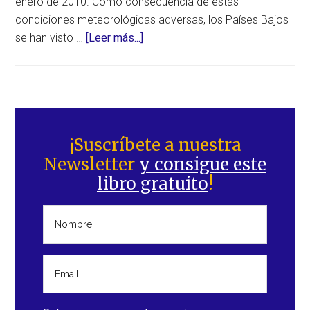
enero de 2010. Como consecuencia de estas
condiciones meteorológicas adversas, los Países Bajos
acerca
se han visto …
[Leer más...]
de
Nevada
intensa
en
Barra
gran
lateral
¡Suscríbete a nuestra
parte
Newsletter
y consigue este
principal
de
libro gratuito
!
Europa.
Alerta
roja
en
los
Países
Bajos