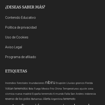
Footer
¿DESEAS SABER MÁS?
Contenido Educativo
Política de privacidad
Uso de Cookies
Aviso Legal
Programa de afiliado
ETIQUETAS
nibiru
Incendios forestales
Inundaciones
Erupción
Lluvias
granizo
Florida
Volcan
terremotos
Bola Fuego
Mexico
Frío
China
Temperaturas
ajuste zona
sísmica nueva madrid
España
terremoto 6
mundo
Falla San Andres
indonesia
reverso de los polos
Alerta
terremoto
Bahamas
Argentina