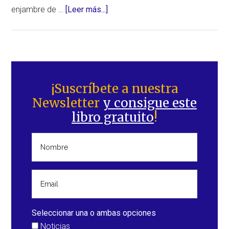
acerca
enjambre de …
[Leer más...]
de
Enjambre
de
seísmos
Barra
en
lateral
¡Suscríbete a nuestra
la
Newsletter
y consigue este
principal
Zona
libro gratuito
!
de
Fractura
de
Tjörnes,
en
Islandia
Seleccionar una o ambas opciones
Noticias