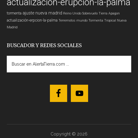
actualización-erupcion-la-palma
ajuste nueva madrid
tormenta
Reino Unido
Sobrevuelo Tierra
Apagon
actualización-erpcion-la-palma
Terremotos mundo
Tormenta Tropical
Nueva
Madrid
BUSCADOR Y REDES SOCIALES
Buscar
en
AlertaTierra.com
...
Copyright © 2026