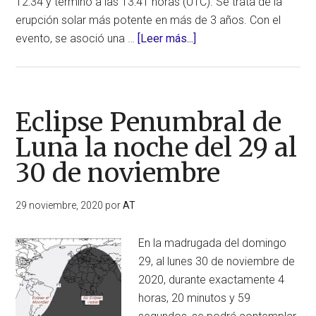
12:34 y terminó a las 13:41 horas (UTC). Se trata de la
erupción solar más potente en más de 3 años. Con el
acerca
evento, se asoció una …
[Leer más...]
de
Potente
erupción
solar
Eclipse Penumbral de
de
Luna la noche del 29 al
clase
30 de noviembre
M4.4
genera
Eyección
29 noviembre, 2020
por
AT
de
Masa
En la madrugada del domingo
Coronal
29, al lunes 30 de noviembre de
2020, durante exactamente 4
horas, 20 minutos y 59