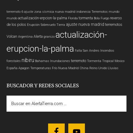
terremoto 6
ajuste zona sísmica nueva madrid
indonesia
Terremotos mundo
actualización-erpcion-la-palma
tormenta
reverso
mundo
Florida
Bola Fuego
ajuste nueva madrid
de los polos
terremotos
Erupción
Sobrevuelo Tierra
actualización-
Volcan
Alerta
Argentina
granizo
erupcion-la-palma
Falla San Andres
Incendios
nibiru
terremoto
forestales
Bahamas
Inundaciones
Tormenta Tropical
Mexico
España
Apagon
Temperaturas
Frío
Nueva Madrid
China
Reino Unido
Lluvias
BUSCADOR Y REDES SOCIALES
Buscar
en
AlertaTierra.com
...