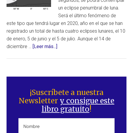
segundos, se podrá contemplar
un eclipse penumbral de luna.
Será el último fenómeno de
este tipo que tendrá lugar en 2020, año en el que se han
registrado un total de hasta cuatro eclipses lunares, el 10
de enero, 5 de junio y el 5 de julio. Aunque el 14 de
acerca
diciembre …
[Leer más...]
de
Eclipse
Penumbral
de
Barra
Luna
lateral
¡Suscríbete a nuestra
la
Newsletter
y consigue este
principal
noche
libro gratuito
!
del
29
al
30