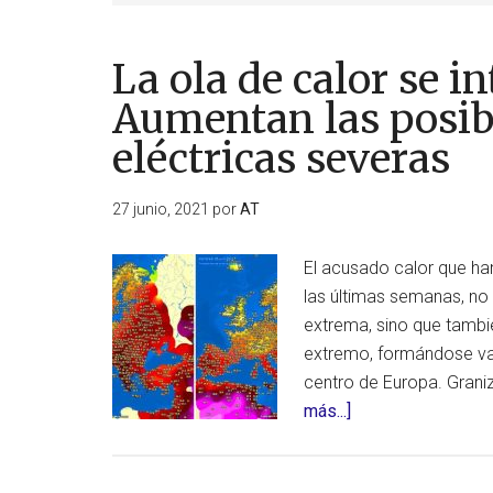
La ola de calor se i
Aumentan las posib
eléctricas severas
27 junio, 2021
por
AT
El acusado calor que h
las últimas semanas, no
extrema, sino que tambi
extremo, formándose var
centro de Europa. Graniz
acerca
más...]
de
La