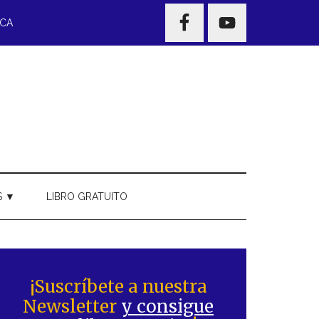
NAV
ECA
WIDGET
AREA
S ▼
LIBRO GRATUITO
Barra
ateral
¡Suscríbete a nuestra
Newsletter
y consigue
rincipal