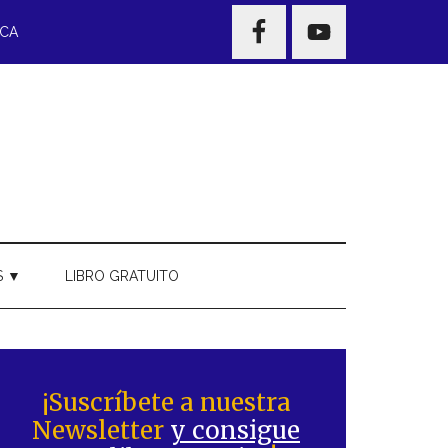
NAV
ECA
WIDGET
AREA
S ▼
LIBRO GRATUITO
Barra
ateral
¡Suscríbete a nuestra
Newsletter
y consigue
rincipal