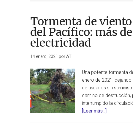
Tormenta de viento 
del Pacífico: más d
electricidad
14 enero, 2021
por
AT
Una potente tormenta de
enero de 2021, dejando 
de usuarios sin suminist
camino de destrucción, 
interrumpido la circulac
acerca
[Leer más...]
de
Tormenta