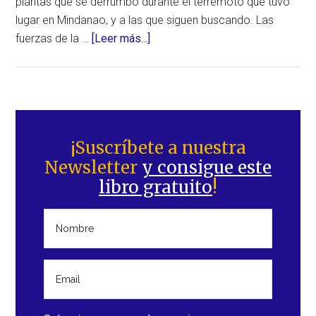
plantas que se derrumbó durante el terremoto que tuvo
lugar en Mindanao, y a las que siguen buscando. Las
acerca
fuerzas de la …
[Leer más...]
de
Actualización
terremoto,
de
Barra
6.9
lateral
¡Suscríbete a nuestra
grados,
Newsletter
y consigue este
principal
en
libro gratuito
!
Mindanao
(Filipinas)