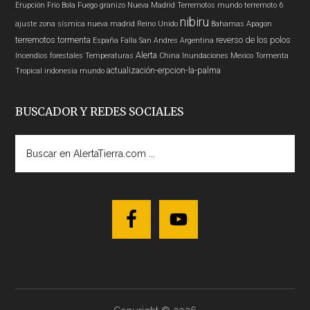
Erupción
Frío
Bola Fuego
granizo
Nueva Madrid
Terremotos mundo
terremoto 6
nibiru
ajuste zona sísmica nueva madrid
Reino Unido
Bahamas
Apagon
terremotos
tormenta
reverso de los polos
España
Falla San Andres
Argentina
Alerta
Incendios forestales
Temperaturas
China
Inundaciones
Mexico
Tormenta
actualización-erpcion-la-palma
Tropical
indonesia
mundo
BUSCADOR Y REDES SOCIALES
Buscar
en
AlertaTierra.com
...