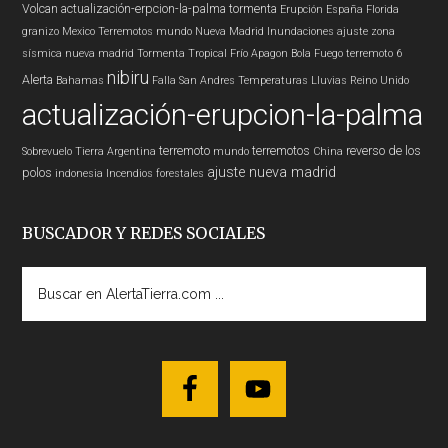
Volcan
actualización-erpcion-la-palma
tormenta
Erupción
España
Florida
granizo
Mexico
Terremotos mundo
Nueva Madrid
Inundaciones
ajuste zona
sísmica nueva madrid
Tormenta Tropical
Frío
Apagon
Bola Fuego
terremoto 6
nibiru
Alerta
Bahamas
Falla San Andres
Temperaturas
Lluvias
Reino Unido
actualización-erupcion-la-palma
terremoto
terremotos
reverso de los
Sobrevuelo Tierra
Argentina
mundo
China
ajuste nueva madrid
polos
indonesia
Incendios forestales
BUSCADOR Y REDES SOCIALES
Buscar
en
AlertaTierra.com
...