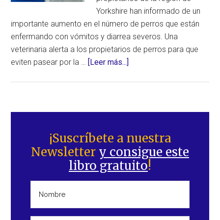
Yorkshire han informado de un
importante aumento en el número de perros que están
enfermando con vómitos y diarrea severos. Una
veterinaria alerta a los propietarios de perros para que
acerca
eviten pasear por la …
[Leer más...]
de
¡Alerta!
Cientos
de
Barra
perros
lateral
¡Suscríbete a nuestra
han
Newsletter
y consigue este
principal
enfermado
libro gratuito
!
tras
pasear
por
la
playa