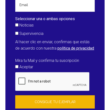
en
la
costa
Seleccionar una o ambas opciones
de
Noticias
Yorkshire
Supervivencia
(Reino
Al hacer clic en enviar, confirmas que estás
Unido)
de acuerdo con nuestra
política de privacidad
Mira tu Mail y confirma tu suscripción
Aceptar