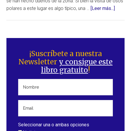
se han hecho dueños de la zona. Si bien la visita de osos
acerca
polares a este lugar es algo típico, una …
[Leer más...]
de
Los
habitan
de
Barra
Ryrkayp
lateral
¡Suscríbete a nuestra
se
Newsletter
y consigue este
principal
están
libro gratuito
!
viendo
acosad
por
osos
polares
(Rusia)
Seleccionar una o ambas opciones