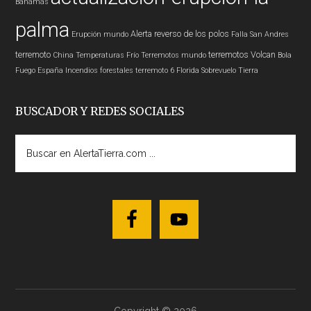
Bahamas
palma
Alerta
reverso de los polos
Erupción
mundo
Falla San Andres
terremoto
terremotos
Volcan
China
Temperaturas
Frío
Terremotos mundo
Bola
Fuego
España
Incendios forestales
terremoto 6
Florida
Sobrevuelo Tierra
BUSCADOR Y REDES SOCIALES
Buscar
en
AlertaTierra.com
...