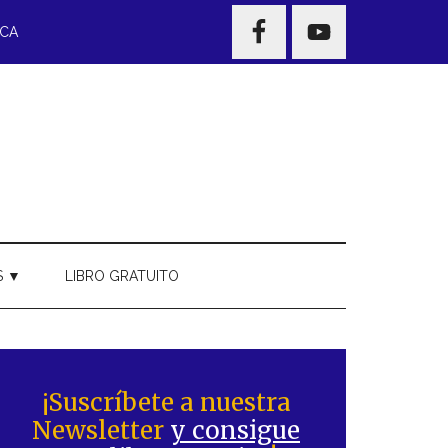
NAV
ECA
WIDGET
AREA
S ▼
LIBRO GRATUITO
Barra
ateral
¡Suscríbete a nuestra
Newsletter
y consigue
rincipal