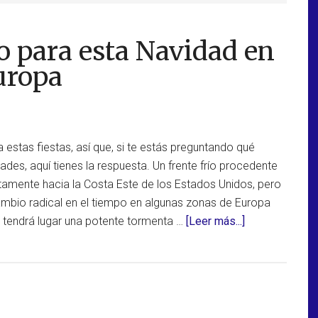
o para esta Navidad en
uropa
estas fiestas, así que, si te estás preguntando qué
des, aquí tienes la respuesta. Un frente frío procedente
ectamente hacia la Costa Este de los Estados Unidos, pero
mbio radical en el tiempo en algunas zonas de Europa
acerca
 tendrá lugar una potente tormenta …
[Leer más...]
de
Previsión
del
tiempo
para