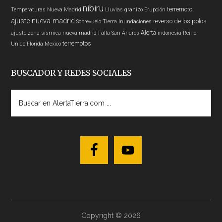
nibiru
terremoto
Temperaturas
Nueva Madrid
Lluvias
granizo
Erupción
ajuste nueva madrid
reverso de los polos
Sobrevuelo Tierra
Inundaciones
Alerta
ajuste zona sísmica nueva madrid
Falla San Andres
indonesia
Reino
terremotos
Unido
Florida
Mexico
BUSCADOR Y REDES SOCIALES
Buscar
en
AlertaTierra.com
...
Copyright © 2026