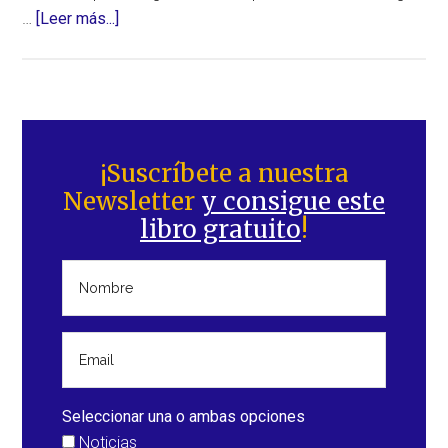
acerca
…
[Leer más...]
de
Inusual
evento
en
Barra
el
lateral
¡Suscríbete a nuestra
Ártico:
Newsletter
y consigue este
principal
hasta
libro gratuito
!
1.600
rayos
Seleccionar una o ambas opciones
Noticias