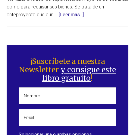
como para requisar sus bienes. Se trata de un
acerca
anteproyecto que aún …
[Leer más...]
de
¿En
qué
te
Barra
puede
lateral
¡Suscríbete a nuestra
afectar
Newsletter
y consigue este
principal
la
libro gratuito
!
reforma
de
la
Ley
de
Seguridad
Nacional
propuesta
Seleccionar una o ambas opciones