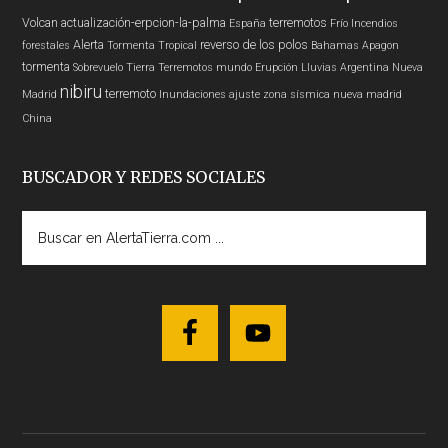
Volcan
actualización-erpcion-la-palma
terremotos
España
Frío
Incendios
Alerta
reverso de los polos
forestales
Tormenta Tropical
Bahamas
Apagon
tormenta
Sobrevuelo Tierra
Terremotos mundo
Erupción
Lluvias
Argentina
Nueva
nibiru
terremoto
Madrid
Inundaciones
ajuste zona sísmica nueva madrid
China
BUSCADOR Y REDES SOCIALES
Buscar
en
AlertaTierra.com
...